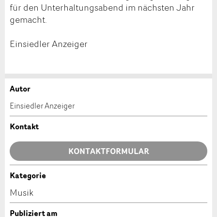
für den Unterhaltungsabend im nächsten Jahr
gemacht.
Einsiedler Anzeiger
Autor
Anzeige beanstanden
Anzeige weiterempfehlen
Einsiedler Anzeiger
Ihr Feedback wird sehr geschätzt!
Empfehlen Sie diese Anzeige an Freunde weiter.
Kontakt
Allgemeines Feedback
KONTAKTFORMULAR
Anzeige nicht mehr gültig
Anzeige unvollständig
Kategorie
Kontakt
Musik
Verfassen Sie eine Nachricht für die Kontaktpersonen
Publiziert am