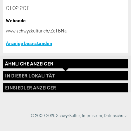
dieser Anzeige.
01.02.2011
Webcode
* Eingabe erforderlich
www.schwyzkultur.ch/ZcTBNa
ANZEIGE WEITEREMPFEHLEN
Anzeige beanstanden
Nachricht
Schliessen
ÄHNLICHE ANZEIGEN
Adresse
IN DIESER LOKALITÄT
EINSIEDLER ANZEIGER
* Eingabe erforderlich
Zur Qualitätssicherung wird eine Kopie der E-Mail
an guidle übermittelt.
© 2009-2026 SchwyzKultur
,
Impressum
,
Datenschutz
NACHRICHT SENDEN