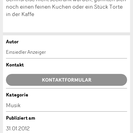
noch einen feinen Kuchen oder ein Stück Torte
in der Kaffe
Autor
Anzeige beanstanden
Anzeige weiterempfehlen
Einsiedler Anzeiger
Ihr Feedback wird sehr geschätzt!
Empfehlen Sie diese Anzeige an Freunde weiter.
Kontakt
Allgemeines Feedback
KONTAKTFORMULAR
Anzeige nicht mehr gültig
Anzeige unvollständig
Kategorie
Kontakt
Musik
Verfassen Sie eine Nachricht für die Kontaktpersonen
Publiziert am
dieser Anzeige.
31.01.2012