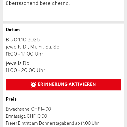
überraschend bereichernd.
Datum
Anzeige beanstanden
Anzeige weiterempfehlen
Bis 04.10.2026
Reservation
jeweils Di, Mi, Fr, Sa, So
Ihr Feedback wird sehr geschätzt!
Empfehlen Sie diese Anzeige an Freunde weiter.
11:00 - 17:00 Uhr
Veranstaltungsdatum *:
jeweils Do
Allgemeines Feedback
11:00 - 20:00 Uhr
Anzahl der Teilnehmer *:
Anzeige nicht mehr gültig
Anzeige unvollständig
ERINNERUNG AKTIVIEREN
Vorname / Nachname *:
Preis
Erwachsene: CHF 14.00
Firma / Organisation:
Ermässigt: CHF 10.00
Freier Eintritt am Donnerstagabend ab 17.00 Uhr