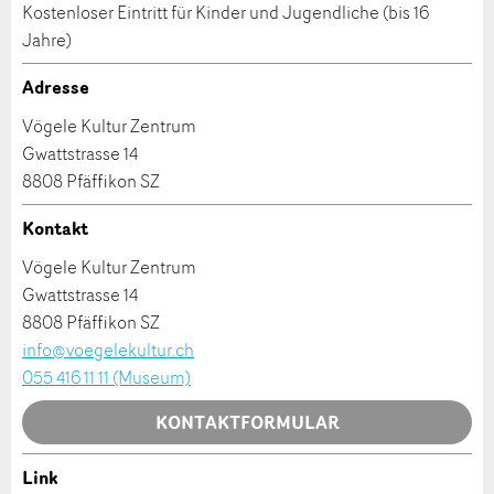
Kostenloser Eintritt für Kinder und Jugendliche (bis 16
* Eingabe erforderlich
Adresszusatz:
Jahre)
ANZEIGE WEITEREMPFEHLEN
Adresse
Nachricht
Schliessen
Strasse und Nr. *:
Vögele Kultur Zentrum
Gwattstrasse 14
8808 Pfäffikon SZ
PLZ / Ort *:
Kontakt
* Eingabe erforderlich
Vögele Kultur Zentrum
E-Mail *:
Zur Qualitätssicherung wird eine Kopie der E-Mail
Gwattstrasse 14
an guidle übermittelt.
8808 Pfäffikon SZ
info@voegelekultur.ch
NACHRICHT SENDEN
Telefon *:
055 416 11 11 (Museum)
Schliessen
KONTAKTFORMULAR
Nachricht:
Link