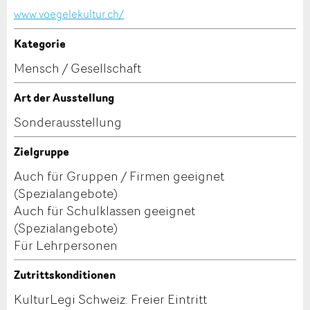
Kontakt
www.voegelekultur.ch/
* Pflichtfeld
Information: Zur Qualitätssicherung wird eine Kopie der
Verfassen Sie eine Nachricht für die Kontaktpersonen
Kategorie
E-Mail an guidle gesendet.
dieser Anzeige.
Mensch / Gesellschaft
This site is protected by reCAPTCHA and the Google
Privacy
Policy
and
Terms of Service
apply.
Art der Ausstellung
Sonderausstellung
SCHLIESSEN
Zielgruppe
ANMELDEN
Auch für Gruppen / Firmen geeignet
(Spezialangebote)
Auch für Schulklassen geeignet
Adresse
(Spezialangebote)
Für Lehrpersonen
Zutrittskonditionen
KulturLegi Schweiz: Freier Eintritt