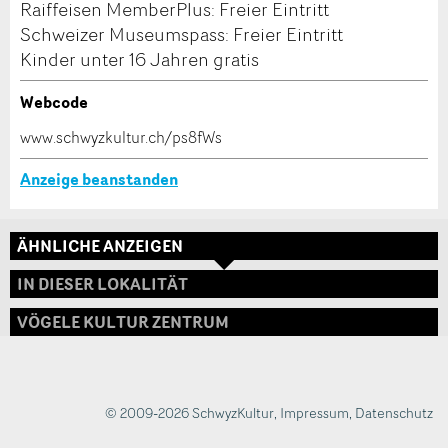
Raiffeisen MemberPlus: Freier Eintritt
Schweizer Museumspass: Freier Eintritt
Kinder unter 16 Jahren gratis
Webcode
www.schwyzkultur.ch/ps8fWs
Nachricht
Anzeige beanstanden
ÄHNLICHE ANZEIGEN
* Eingabe erforderlich
IN DIESER LOKALITÄT
Zur Qualitätssicherung wird eine Kopie der E-Mail an
VÖGELE KULTUR ZENTRUM
guidle übermittelt.
NACHRICHT SENDEN
© 2009-2026 SchwyzKultur
,
Impressum
,
Datenschutz
Schliessen