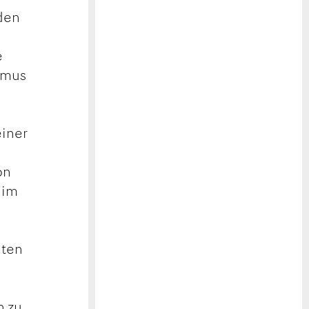
den
e
thmus
einer
on
 im
iten
n zu