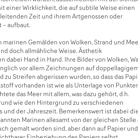
mit einer Wirklichkeit, die auf subtile Weise einen
gleitenden Zeit und ihrem Artgenossen oder
 – aufbaut.
n marinen Gemälden von Wolken, Strand und Mee
 und doch allmähliche Weise. Ästhetik
n dabei Hand in Hand. Ihre Bilder von Wolken, W
änglich vor allem Zeichnungen auf doppellagige
d zu Streifen abgerissen wurden, so dass das Papi
kstoff vorhanden ist wie als Unterlage von Punkte
htete das Meer mit allem, was dazu gehört, d.h.
und wie den Hintergrund zu verschiedenen
 und der Jahreszeit. Bemerkenswert ist dabei di
kannten Marinen allesamt von der gleichen Stelle
uch gemalt worden sind, aber dann auf Papier un
sichtbarer Einbeziehung des Papiers selbst.