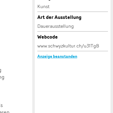
Kunst
Art der Ausstellung
Dauerausstellung
Webcode
www.schwyzkultur.ch/u31TgB
Anzeige beanstanden
g
ung
ls
aren