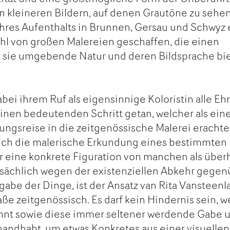
n kleineren Bildern, auf denen Grautöne zu sehe
 ihres Aufenthalts in Brunnen, Gersau und Schwyz
l von großen Malereien geschaffen, die einen
e sie umgebende Natur und deren Bildsprache bi
bei ihrem Ruf als eigensinnige Koloristin alle Eh
inen bedeutenden Schritt getan, welcher als ein
ngsreise in die zeitgenössische Malerei erachte
ch die malerische Erkundung eines bestimmten
eine konkrete Figuration von manchen als überh
tsächlich wegen der existenziellen Abkehr gege
gabe der Dinge, ist der Ansatz van Rita Vansteenl
 zeitgenössisch. Es darf kein Hindernis sein, 
ennt sowie diese immer seltener werdende Gabe 
andhabt, um etwas Konkretes aus einer visuellen