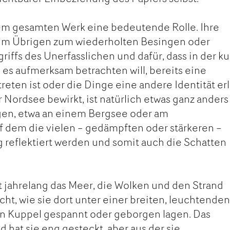
hrem gesamten Werk eine bedeutende Rolle. Ihre
 im Übrigen zum wiederholten Besingen oder
riffs des Unerfasslichen und dafür, dass in der k
 es aufmerksam betrachten will, bereits eine
ten ist oder die Dinge eine andere Identität er
 Nordsee bewirkt, ist natürlich etwas ganz anders 
gen, etwa an einem Bergsee oder am
uf dem die vielen – gedämpften oder stärkeren –
reflektiert werden und somit auch die Schatten
t jahrelang das Meer, die Wolken und den Strand
cht, wie sie dort unter einer breiten, leuchtende
n Kuppel gespannt oder geborgen lagen. Das
 hat sie eng gesteckt, aber aus der sie