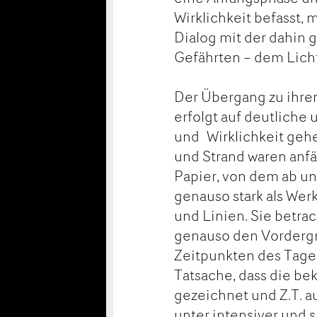
Wirklichkeit befasst, 
Dialog mit der dahin 
Gefährten – dem Licht
Der Übergang zu ihre
erfolgt auf deutliche
und Wirklichkeit gehe
und Strand waren anf
Papier, von dem ab un
genauso stark als Wer
und Linien. Sie betrac
genauso den Vordergr
Zeitpunkten des Tages
Tatsache, dass die be
gezeichnet und Z.T. a
unter intensiver und 