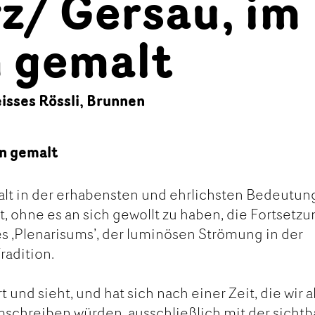
z/ Gersau, im
n gemalt
isses Rössli, Brunnen
en gemalt
alt in der erhabensten und ehrlichsten Bedeutun
it, ohne es an sich gewollt zu haben, die Fortsetz
es ,Plenarisums’, der luminösen Strömung in der
radition.
rt und sieht, und hat sich nach einer Zeit, die wir a
schreiben würden, ausschließlich mit der sichtb