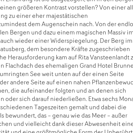
einen größeren Kontrast vorstellen? Von einer al
g zu einer eher majestätischen
zumindest dem Augenschein nach. Von der endl
en Bergen und dazu einem magischen Massiv i
 auch wieder einer Widerspiegelung. Der Berg im
ilatusberg, dem besondere Kräfte zugeschrieben
he Herausforderung kam auf Rita Vansteenlandt z
en Flachdach des ehemaligen Grand Hotel Brunn
umringten See weit unten auf der einen Seite
 der andere Seite auf einen nahen Pflanzenbewuc
en, die aufeinander folgten und an denen sich
n oder sich darauf niederließen. Etwa sechs Mon
verschiedenen Tageszeiten gemalt und dabei die
els bewundert, das – genau wie das Meer – außer
hen und vielleicht dank dieser Abwesenheit ein
ität und eine größtmögliche Form der Unberührt