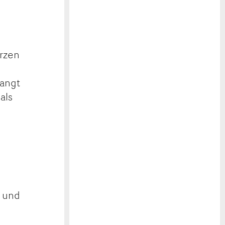
urzen
langt
als
n und