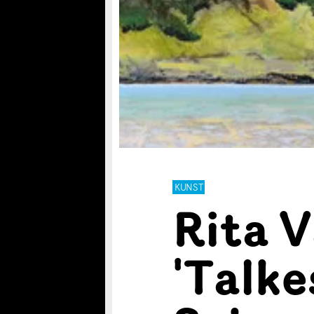
KUNST
Rita 
'Talke