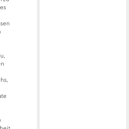
les
osen
m
u,
en
hs,
ate
e
heit