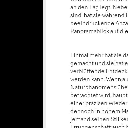
an den Tag legt. Nebe
sind, hat sie während
beeindruckende Anzah
Panoramablick auf di
Einmal mehr hat sie da
gemacht und sie hat e
verblüffende Entdecku
werden kann. Wenn au
Naturphänomens über 
betrachtet wird, haup
einer präzisen Wieder
dennoch in hohem Maße
jemand seinen Stil k
Errungenschaft auch h