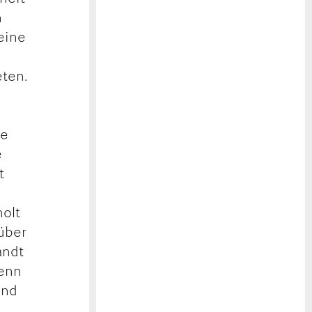
n
 eine
eten.
re
e
t
olt
nüber
andt
wenn
und