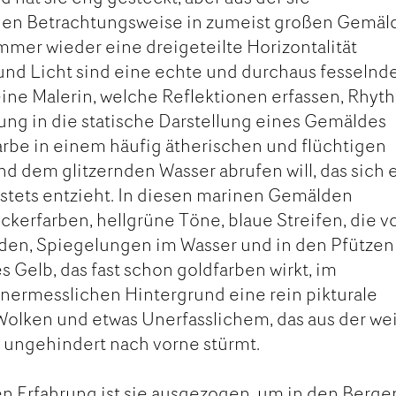
ien Betrachtungsweise in zumeist großen Gemäl
mer wieder eine dreigeteilte Horizontalität
und Licht sind eine echte und durchaus fesselnd
ine Malerin, welche Reflektionen erfassen, Rhy
ng in die statische Darstellung eines Gemäldes
arbe in einem häufig ätherischen und flüchtigen
nd dem glitzernden Wasser abrufen will, das sich 
tets entzieht. In diesen marinen Gemälden
ckerfarben, hellgrüne Töne, blaue Streifen, die v
en, Spiegelungen im Wasser und in den Pfützen
s Gelb, das fast schon goldfarben wirkt, im
nermesslichen Hintergrund eine rein pikturale
 Wolken und etwas Unerfasslichem, das aus der we
 ungehindert nach vorne stürmt.
n Erfahrung ist sie ausgezogen, um in den Berge