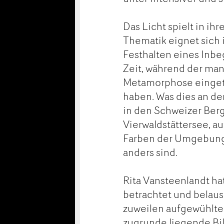
Das Licht spielt in i
Thematik eignet sich
Festhalten eines Inbeg
Zeit, während der man
Metamorphose eingetre
haben. Was dies an der
in den Schweizer Ber
Vierwaldstättersee, a
Farben der Umgebung 
anders sind.
Rita Vansteenlandt ha
betrachtet und belaus
zuweilen aufgewühlte
zugrunde liegende Bild