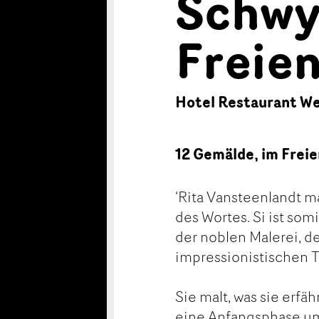
Schwy
Freie
Hotel Restaurant We
12 Gemälde, im Frei
‘Rita Vansteenlandt m
des Wortes. Si ist som
der noblen Malerei, d
impressionistischen T
Sie malt, was sie erfäh
eine Anfangsphase um