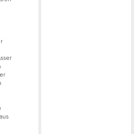
r
asser
m
er
n
e
 aus
d