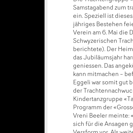
Samstagabend zum tra
ein. Speziell ist diese
jähriges Bestehen fei
Verein am 6. Mai die
Schwyzerischen Trach
berichtete). Der Heim
das Jubiläumsjahr ha
geniessen. Das angek
kann mitmachen – bef
Eggeli war somit gut b
der Trachtennachwuch
Kindertanzgruppe «Tal
Programm der «Grosse
Vreni Beeler meinte: 
sich für die Ansagen gu
Versform vor. Als wei