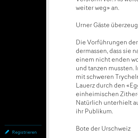
weiter weg» an.
Urner Gäste überzeu
Die Vorführungen der 
dermassen, dass sie n
einem nicht enden w
und tanzen mussten. I
mit schweren Trycheln
Lauerz durch den «Egg
einheimischen Zitherg
Natürlich unterhielt
ihr Publikum.
Bote der Urschweiz
Registrieren