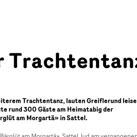
r Trachtentan
eiterem Trachtentanz, lauten Greiflerund leis
ute rund 300 Gäste am Heimatabig der
glüt am Morgartä» in Sattel.
Bärglüt am Morgartä», Sattel, lud am vergangene