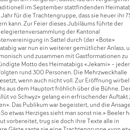
ditionell im September stattfindenden Heimata
s Jahr für die Trachtengruppe, dass sie heuer ihr 7
ern kann. Zur Feier dieses Jubiläums führte der
 Delegiertenversammlung der Kantonal
tenvereinigung in Sattel durch (der «Bote»
atabig war nun ein weiterer gemütlicher Anlass, 
rmonisch und zusammen mit Gastformationen zu
ündigte Motto des Heimatabigs «Jekami» – jede
olgten rund 300 Personen. Die Mehrzweckhalle
esetzt, wenn auch nicht voll. Zur Eröffnung wirbel
s aus dem Hauptort fröhlich über die Bühne. De
lüt vo Schwyz» gelang ein erfrischender Auftakt
n». Das Publikum war begeistert, und die Ansage
«So etwas Herziges sieht man sonst nie.» Beeler h
t vorbereitet, trug sie doch ihre Texte alle in
tere Gäste sagte sie eine Trachtengruppe «von et