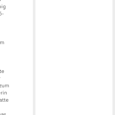
big
5-
um
r
te
r
 zum
rin
atte
was