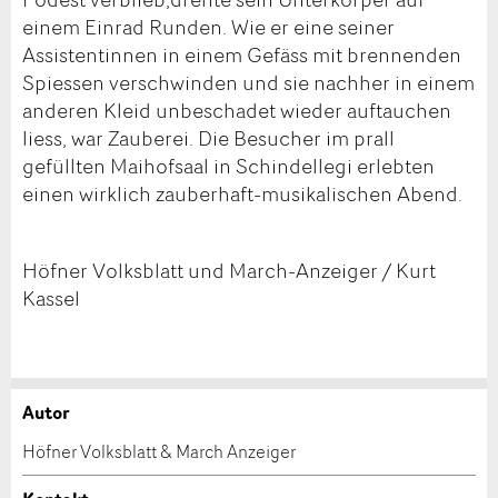
einem Einrad Runden. Wie er eine seiner
Assistentinnen in einem Gefäss mit brennenden
Spiessen verschwinden und sie nachher in einem
anderen Kleid unbeschadet wieder auftauchen
liess, war Zauberei. Die Besucher im prall
gefüllten Maihofsaal in Schindellegi erlebten
einen wirklich zauberhaft-musikalischen Abend.
Höfner Volksblatt und March-Anzeiger / Kurt
Kassel
Autor
Anzeige beanstanden
Anzeige weiterempfehlen
Höfner Volksblatt & March Anzeiger
Ihr Feedback wird sehr geschätzt!
Empfehlen Sie diese Anzeige an Freunde weiter.