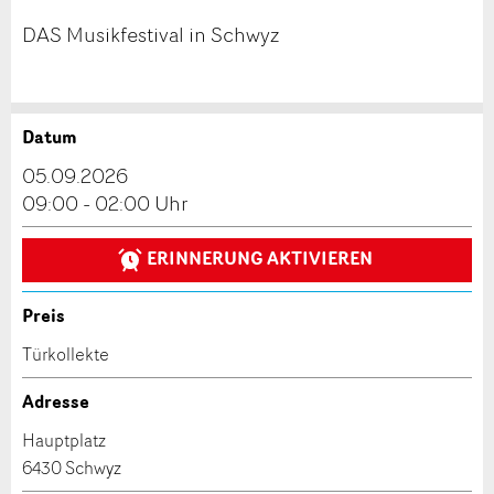
DAS Musikfestival in Schwyz
Datum
Anzeige beanstanden
Anzeige weiterempfehlen
05.09.2026
Reservation
09:00 - 02:00 Uhr
Ihr Feedback wird sehr geschätzt!
Empfehlen Sie diese Anzeige an Freunde weiter.
ERINNERUNG AKTIVIEREN
Veranstaltungsdatum *:
Allgemeines Feedback
Anzahl der Teilnehmer *:
Anzeige nicht mehr gültig
Preis
Anzeige unvollständig
Türkollekte
Vorname / Nachname *:
Adresse
Hauptplatz
Firma / Organisation:
6430 Schwyz