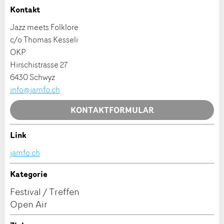
Kontakt
* Eingabe erforderlich
Adresszusatz:
Jazz meets Folklore
ANZEIGE WEITEREMPFEHLEN
c/o Thomas Kesseli
OKP
Nachricht
Schliessen
Strasse und Nr. *:
Hirschistrasse 27
6430 Schwyz
info@jamfo.ch
PLZ / Ort *:
KONTAKTFORMULAR
* Eingabe erforderlich
Link
E-Mail *:
Zur Qualitätssicherung wird eine Kopie der E-Mail
Kontakt
jamfo.ch
an guidle übermittelt.
Verfassen Sie eine Nachricht für die Kontaktpersonen
Kategorie
NACHRICHT SENDEN
Telefon *:
dieser Anzeige.
Festival / Treffen
Schliessen
Open Air
Nachricht: