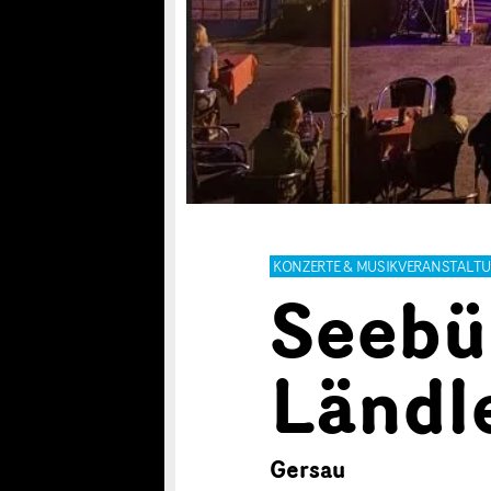
KONZERTE & MUSIKVERANSTALT
Seebü
Ländl
Gersau