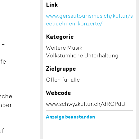
Link
www.gersautourismus.ch/kultur/s
eebuehnen-konzerte/
Kategorie
 –
Weitere Musik
n
Volkstümliche Unterhaltung
ffe
Zielgruppe
Offen für alle
Webcode
ische
www.schwyzkultur.ch/dRCPdU
ember
Anzeige beanstanden
uf