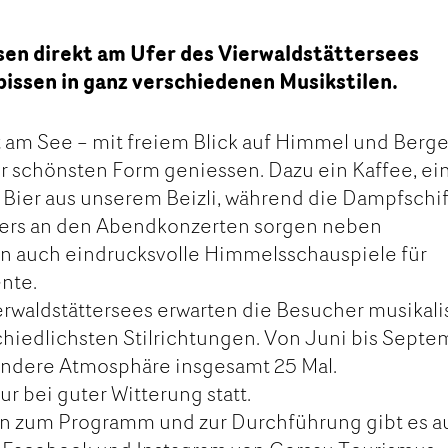
sen direkt am Ufer des Vierwaldstättersees
issen in ganz verschiedenen Musikstilen.
t am See – mit freiem Blick auf Himmel und Berge
rer schönsten Form geniessen. Dazu ein Kaffee, ei
 Bier aus unserem Beizli, während die Dampfschi
ers an den Abendkonzerten sorgen neben
n auch eindrucksvolle Himmelsschauspiele für
nte.
erwaldstättersees erwarten die Besucher musikal
chiedlichsten Stilrichtungen. Von Juni bis Sept
sondere Atmosphäre insgesamt 25 Mal.
r bei guter Witterung statt.
en zum Programm und zur Durchführung gibt es a