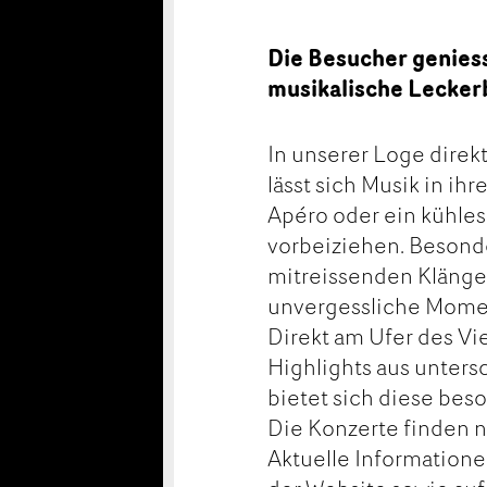
Die Besucher genies
musikalische Leckerb
In unserer Loge direk
lässt sich Musik in ih
Apéro oder ein kühles
vorbeiziehen. Besond
mitreissenden Klänge
unvergessliche Mome
Direkt am Ufer des Vi
Highlights aus unters
bietet sich diese be
Die Konzerte finden nu
Aktuelle Information