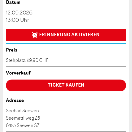
Datum
Anzeige beanstanden
Anzeige weiterempfehlen
12.09.2026
Reservation
13:00 Uhr
Ihr Feedback wird sehr geschätzt!
Empfehlen Sie diese Anzeige an Freunde weiter.
ERINNERUNG AKTIVIEREN
Veranstaltungsdatum *:
Allgemeines Feedback
Anzahl der Teilnehmer *:
Anzeige nicht mehr gültig
Preis
Anzeige unvollständig
Stehplatz: 29,90 CHF
Vorname / Nachname *:
Vorverkauf
TICKET KAUFEN
Firma / Organisation:
Adresse
* Eingabe erforderlich
Seebad Seewen
Adresszusatz:
Seemattliweg 25
ANZEIGE WEITEREMPFEHLEN
6423 Seewen SZ