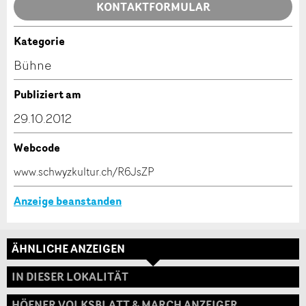
Allgemeines Feedback
KONTAKTFORMULAR
Anzeige nicht mehr gültig
Anzeige unvollständig
Kategorie
Kontakt
Bühne
Verfassen Sie eine Nachricht für die Kontaktpersonen
Publiziert am
dieser Anzeige.
29.10.2012
Webcode
* Eingabe erforderlich
www.schwyzkultur.ch/R6JsZP
ANZEIGE WEITEREMPFEHLEN
Anzeige beanstanden
Nachricht
Schliessen
ÄHNLICHE ANZEIGEN
Adresse
IN DIESER LOKALITÄT
HÖFNER VOLKSBLATT & MARCH ANZEIGER