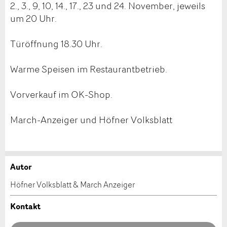
2., 3., 9, 10, 14., 17., 23 und 24. November, jeweils
um 20 Uhr.
Türöffnung 18.30 Uhr.
Warme Speisen im Restaurantbetrieb.
Vorverkauf im OK-Shop.
March-Anzeiger und Höfner Volksblatt
Autor
Anzeige beanstanden
Anzeige weiterempfehlen
Höfner Volksblatt & March Anzeiger
Ihr Feedback wird sehr geschätzt!
Empfehlen Sie diese Anzeige an Freunde weiter.
Kontakt