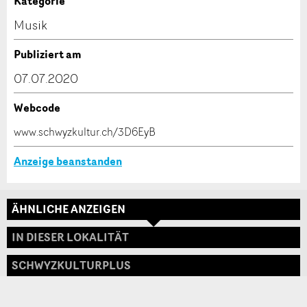
Kategorie
Kontakt
Musik
Verfassen Sie eine Nachricht für die Kontaktpersonen
Publiziert am
dieser Anzeige.
* Eingabe erforderlich
07.07.2020
ANZEIGE WEITEREMPFEHLEN
Webcode
Nachricht
Schliessen
www.schwyzkultur.ch/3D6EyB
Anzeige beanstanden
ÄHNLICHE ANZEIGEN
* Eingabe erforderlich
Adresse
IN DIESER LOKALITÄT
Zur Qualitätssicherung wird eine Kopie der E-Mail
an guidle übermittelt.
SCHWYZKULTURPLUS
NACHRICHT SENDEN