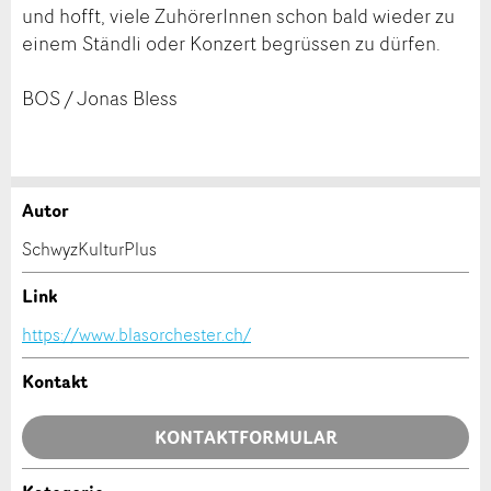
und hofft, viele ZuhörerInnen schon bald wieder zu
einem Ständli oder Konzert begrüssen zu dürfen.
BOS / Jonas Bless
Autor
Anzeige beanstanden
Anzeige weiterempfehlen
SchwyzKulturPlus
Ihr Feedback wird sehr geschätzt!
Empfehlen Sie diese Anzeige an Freunde weiter.
Link
https://www.blasorchester.ch/
Allgemeines Feedback
Anzeige nicht mehr gültig
Kontakt
Anzeige unvollständig
KONTAKTFORMULAR