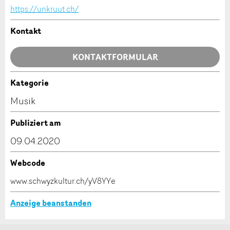
https://unkruut.ch/
Allgemeines Feedback
Anzeige nicht mehr gültig
Kontakt
Anzeige unvollständig
KONTAKTFORMULAR
Kategorie
Kontakt
Musik
Verfassen Sie eine Nachricht für die Kontaktpersonen
Publiziert am
dieser Anzeige.
* Eingabe erforderlich
09.04.2020
ANZEIGE WEITEREMPFEHLEN
Webcode
Nachricht
Schliessen
www.schwyzkultur.ch/yV8YYe
Anzeige beanstanden