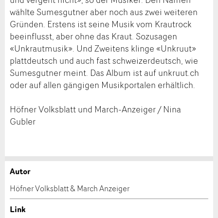
wählte Sumesgutner aber noch aus zwei weiteren
Gründen. Erstens ist seine Musik vom Krautrock
beeinflusst, aber ohne das Kraut. Sozusagen
«Unkrautmusik». Und Zweitens klinge «Unkruut»
plattdeutsch und auch fast schweizerdeutsch, wie
Sumesgutner meint. Das Album ist auf unkruut.ch
oder auf allen gängigen Musikportalen erhältlich.
Höfner Volksblatt und March-Anzeiger / Nina
Gubler
Autor
Anzeige beanstanden
Anzeige weiterempfehlen
Höfner Volksblatt & March Anzeiger
Ihr Feedback wird sehr geschätzt!
Empfehlen Sie diese Anzeige an Freunde weiter.
Link