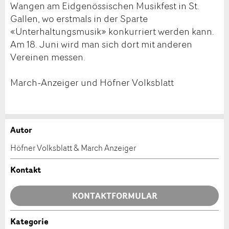
Wangen am Eidgenössischen Musikfest in St.
Gallen, wo erstmals in der Sparte
«Unterhaltungsmusik» konkurriert werden kann.
Am 18. Juni wird man sich dort mit anderen
Vereinen messen.
March-Anzeiger und Höfner Volksblatt
Autor
Anzeige beanstanden
Anzeige weiterempfehlen
Höfner Volksblatt & March Anzeiger
Ihr Feedback wird sehr geschätzt!
Empfehlen Sie diese Anzeige an Freunde weiter.
Kontakt
Allgemeines Feedback
KONTAKTFORMULAR
Anzeige nicht mehr gültig
Anzeige unvollständig
Kategorie