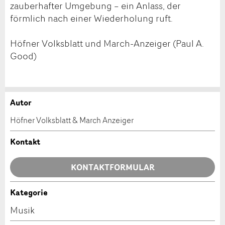
zauberhafter Umgebung – ein Anlass, der
förmlich nach einer Wiederholung ruft.
Höfner Volksblatt und March-Anzeiger (Paul A.
Good)
Autor
Anzeige beanstanden
Anzeige weiterempfehlen
Höfner Volksblatt & March Anzeiger
Ihr Feedback wird sehr geschätzt!
Empfehlen Sie diese Anzeige an Freunde weiter.
Kontakt
Allgemeines Feedback
KONTAKTFORMULAR
Anzeige nicht mehr gültig
Anzeige unvollständig
Kategorie
Kontakt
Musik