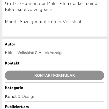
Griff», resümiert der Maler. «Ich denke, meine
Bilder sind vorzeigbar.»
March-Anzeiger und Höfner Volksblatt
Autor
Anzeige beanstanden
Anzeige weiterempfehlen
Höfner Volksblatt & March Anzeiger
Ihr Feedback wird sehr geschätzt!
Empfehlen Sie diese Anzeige an Freunde weiter.
Kontakt
Allgemeines Feedback
KONTAKTFORMULAR
Anzeige nicht mehr gültig
Anzeige unvollständig
Kategorie
Kontakt
Kunst & Design
Verfassen Sie eine Nachricht für die Kontaktpersonen
Publiziert am