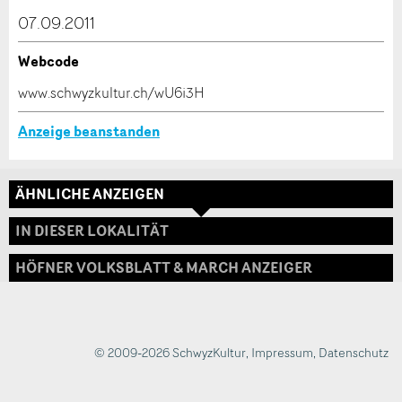
dieser Anzeige.
07.09.2011
Webcode
* Eingabe erforderlich
www.schwyzkultur.ch/wU6i3H
ANZEIGE WEITEREMPFEHLEN
Anzeige beanstanden
Nachricht
Schliessen
ÄHNLICHE ANZEIGEN
Adresse
IN DIESER LOKALITÄT
HÖFNER VOLKSBLATT & MARCH ANZEIGER
* Eingabe erforderlich
Zur Qualitätssicherung wird eine Kopie der E-Mail
an guidle übermittelt.
© 2009-2026 SchwyzKultur
,
Impressum
,
Datenschutz
NACHRICHT SENDEN