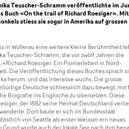
nika Teuscher-Schramm veröffentlichte im Ju
es Buch «On the trail of Richard Roesiger». Mit
sonkels stiess sie sogar in Amerika auf grossen
ss in Wollerau eine weitere kleine Berühmtheit le
ka Teuscher-Schramm, die vor zwölf Jahren die
s, «Richard Roesiger: Ein Pionierleben in Nord-
eb. Die Veröffentlichung dieses Buches sprach s
ka herum, und das Interesse wuchs. Die grosse
bürtige Deutsche schliesslich dazu bewegt, mit 
ie Biografie ins Englische zu übersetzen. Diese
oesiger, der 1882 seine Heimat Deutschland verlie
anderte. Dort baute er sich im Bundesstaat
östlich von Seattle als erster Weisser ein neues
m Grund wurde auch der lokale See nach ihm bena