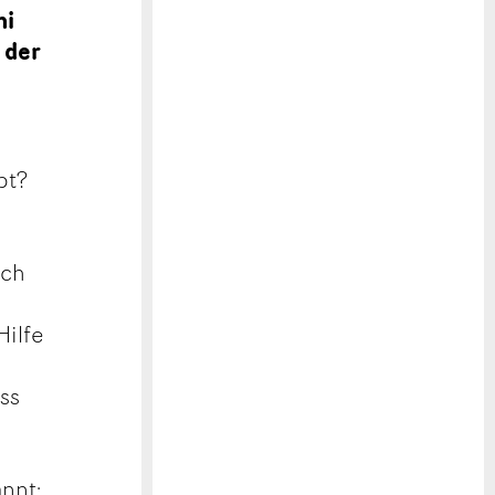
ni
 der
bt?
ich
Hilfe
ss
nnt: