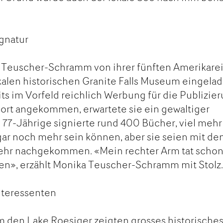
gnatur
 Teuscher-Schramm von ihrer fünften Amerikare
okalen historischen Granite Falls Museum eingela
ts im Vorfeld reichlich Werbung für die Publizie
ort angekommen, erwartete sie ein gewaltiger
 77-Jährige signierte rund 400 Bücher, viel mehr 
ogar noch mehr sein können, aber sie seien mit de
ehr nachgekommen. «Mein rechter Arm tat schon 
ren», erzählt Monika Teuscher-Schramm mit Stolz
Interessenten
 den Lake Roesiger zeigten grosses historische