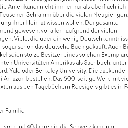
die Amerikaner nicht immer nur als oberflächlich
Teuscher-Schramm über die vielen Neugierigen,
hung ihrer Heimat wissen wollen. Der gesamte
ührend gewesen, vor allem aufgrund der vielen
gen. Viele, die über ein wenig Deutschkenntnis
r sogar schon das deutsche Buch gekauft. Auch Bi
el seien stolze Besitzer eines solchen Exemplare
nten Universitäten Amerikas als Sachbuch, unter
rd, Yale oder Berkeley University. Die packende
i Amazon bestellen. Das 500-seitige Werk mit vi
exten aus den Tagebüchern Roesigers gibt es in 
.
er Familie
die vor rund 40Jahren in die Schweiz kam, um