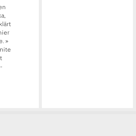
ten
a,
lärt
hier
e. »
nite
t
-