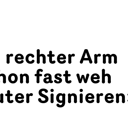
 rechter Arm
hon fast weh
uter Signiere