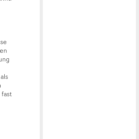
ise
den
rung
als
n
fast
.
s