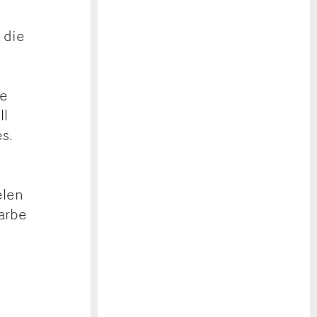
 die
se
ll
s.
elen
Farbe