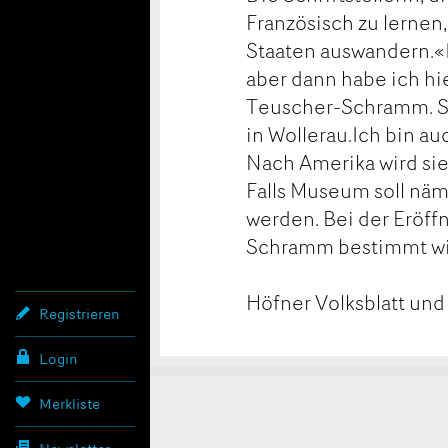
Französisch zu lernen,
Staaten auswandern.«I
aber dann habe ich h
Teuscher-Schramm. Sie
in Wollerau.Ich bin a
Nach Amerika wird sie
Falls Museum soll nä
werden. Bei der Eröf
Schramm bestimmt wied
Höfner Volksblatt un
Registrieren
Login
Konta
Anzei
Anzei
Merkliste