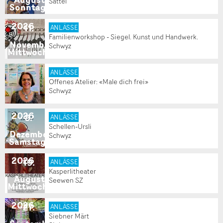
Sattel
Sonntag
2026
11
.
ANLÄSSE
Familienworkshop - Siegel. Kunst und Handwerk.
November
Schwyz
Mittwoch
ANLÄSSE
Offenes Atelier: «Male dich frei»
Schwyz
2026
5
.
ANLÄSSE
Schellen-Ursli
Dezember
Schwyz
Samstag
2026
19
.
ANLÄSSE
Kasperlitheater
August
Seewen SZ
Mittwoch
2026
27
.
ANLÄSSE
Siebner Märt