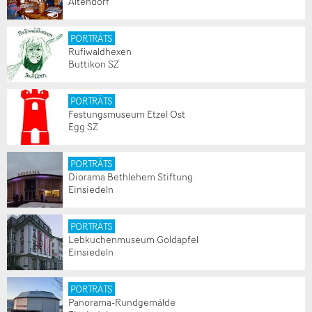
Altendorf
PORTRÄTS
Rufiwaldhexen
Buttikon SZ
PORTRÄTS
Festungsmuseum Etzel Ost
Egg SZ
PORTRÄTS
Diorama Bethlehem Stiftung
Einsiedeln
PORTRÄTS
Lebkuchenmuseum Goldapfel
Einsiedeln
PORTRÄTS
Panorama-Rundgemälde