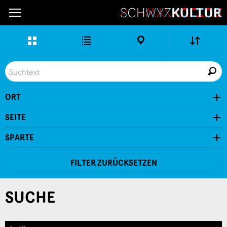
Erweitere
Listen-
Karten-
Ansicht
Ansicht
Ansicht
Ort
Live
Seite
Suche
ORT
In der Nähe
SEITE
SPARTE
FILTER ZURÜCKSETZEN
SUCHE