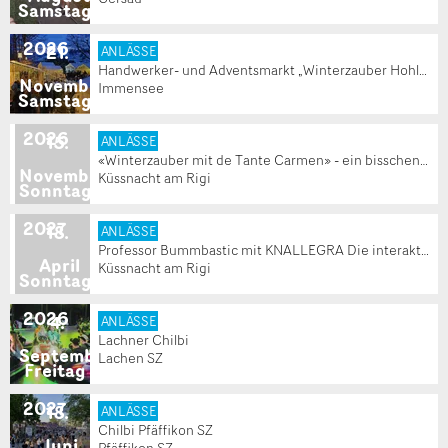
Samstag
2026
21
.
ANLÄSSE
Handwerker- und Adventsmarkt „Winterzauber Hohle Gasse“
November
Immensee
Samstag
2026
15
.
ANLÄSSE
«Winterzauber mit de Tante Carmen» - ein bisschen Wärme zur Winterzeit
November
Küssnacht am Rigi
Sonntag
2027
18
.
ANLÄSSE
Professor Bummbastic mit KNALLEGRA Die interaktive Wissenschaftsshow für Kinder von 5-99 Jahren
April
Küssnacht am Rigi
Sonntag
2026
4
.
ANLÄSSE
Lachner Chilbi
September
Lachen SZ
Freitag
2027
18
.
ANLÄSSE
Chilbi Pfäffikon SZ
Juni
Pfäffikon SZ