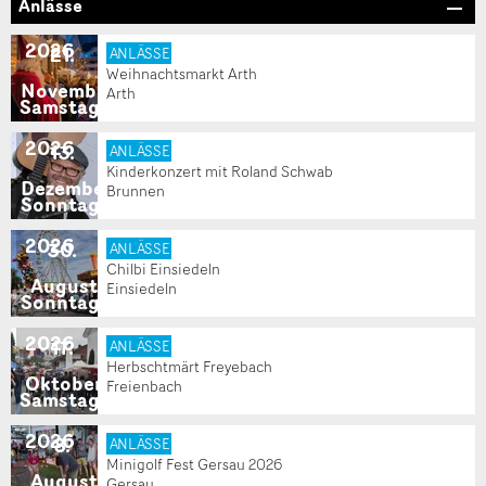
Anlässe
2026
21
.
ANLÄSSE
Weihnachtsmarkt Arth
November
Arth
Samstag
2026
13
.
ANLÄSSE
Kinderkonzert mit Roland Schwab
Dezember
Brunnen
Sonntag
2026
30
.
ANLÄSSE
Chilbi Einsiedeln
August
Einsiedeln
Sonntag
2026
17
.
ANLÄSSE
Herbschtmärt Freyebach
Oktober
Freienbach
Samstag
2026
8
.
ANLÄSSE
Minigolf Fest Gersau 2026
August
Gersau