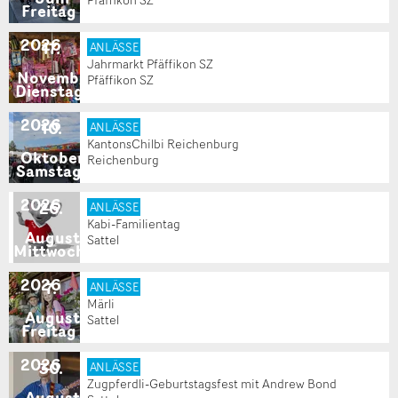
Freitag
2026
17
.
ANLÄSSE
Jahrmarkt Pfäffikon SZ
November
Pfäffikon SZ
Dienstag
2026
10
.
ANLÄSSE
KantonsChilbi Reichenburg
Oktober
Reichenburg
Samstag
2026
26
.
ANLÄSSE
Kabi-Familientag
August
Sattel
Mittwoch
2026
7
.
ANLÄSSE
Märli
August
Sattel
Freitag
2026
30
.
ANLÄSSE
Zugpferdli-Geburtstagsfest mit Andrew Bond
August