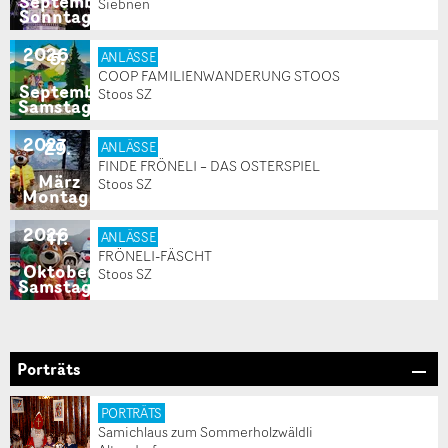
September
Siebnen
Sonntag
2026
5
.
ANLÄSSE
COOP FAMILIENWANDERUNG STOOS
September
Stoos SZ
Samstag
2027
29
.
ANLÄSSE
FINDE FRÖNELI – DAS OSTERSPIEL
März
Stoos SZ
Montag
2026
17
.
ANLÄSSE
FRÖNELI-FÄSCHT
Oktober
Stoos SZ
Samstag
Porträts
PORTRÄTS
Samichlaus zum Sommerholzwäldli