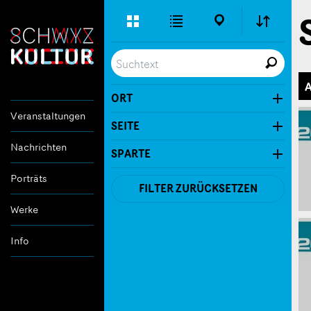
Erweitere
Listen-
Karten-
Ansicht
Ansicht
Ansicht
Ort
Live
Seite
Suche
A
ORT
Veranstaltungen
In der Nähe
SEITE
Nachrichten
SPARTE
Porträts
FILTER ZURÜCKSETZEN
Werke
Info