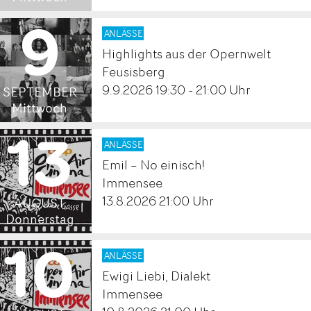
9
2026
ANLÄSSE
Highlights aus der Opernwelt
.
Feusisberg
9.9.2026 19:30 - 21:00 Uhr
SEPTEMBER
Mittwoch
13
2026
ANLÄSSE
Emil – No einisch!
.
Immensee
13.8.2026 21:00 Uhr
AUGUST
Donnerstag
10
2026
ANLÄSSE
Ewigi Liebi, Dialekt
Immensee