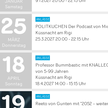
.
9.1.2027 20:00 - 22:15 Uhr
JANUAR
Samstag
25
2027
ANLÄSSE
POLITKUCHEN Der Podcast von Mic
.
Küssnacht am Rigi
25.3.2027 20:00 - 22:15 Uhr
MÄRZ
Donnerstag
18
2027
ANLÄSSE
Professor Bummbastic mit KNALLEGR
.
von 5-99 Jahren
Küssnacht am Rigi
APRIL
Sonntag
18.4.2027 14:00 - 15:15 Uhr
19
2027
ANLÄSSE
Reeto von Gunten mit “2052 – weiter