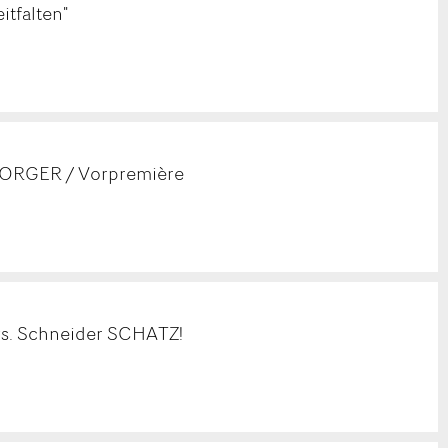
tfalten"
RGER / Vorpremière
vs. Schneider SCHATZ!