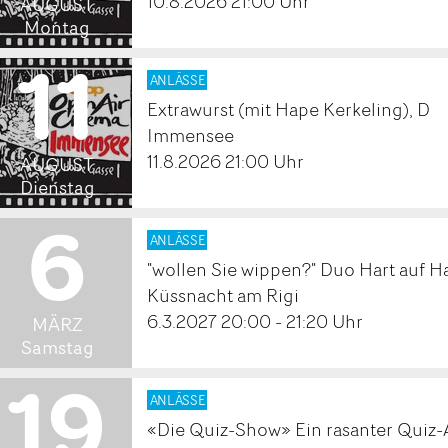
.
10.8.2026 21:00 Uhr
AUGUST
Montag
11
2026
ANLÄSSE
Extrawurst (mit Hape Kerkeling), D
.
Immensee
11.8.2026 21:00 Uhr
AUGUST
Dienstag
6
2027
ANLÄSSE
"wollen Sie wippen?" Duo Hart auf H
.
Küssnacht am Rigi
6.3.2027 20:00 - 21:20 Uhr
MÄRZ
Samstag
19
2026
ANLÄSSE
«Die Quiz-Show» Ein rasanter Quiz