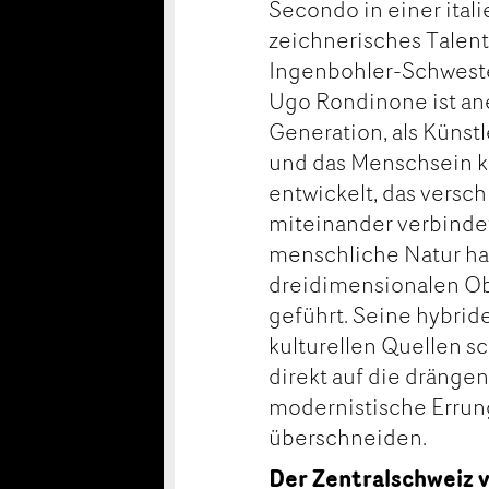
Secondo in einer itali
zeichnerisches Talent 
Ingenbohler-Schwester
Ugo Rondinone ist ane
Generation, als Künst
und das Menschsein k
entwickelt, das versc
miteinander verbindet
menschliche Natur ha
dreidimensionalen Ob
geführt. Seine hybrid
kulturellen Quellen 
direkt auf die drängen
modernistische Errun
überschneiden.
Der Zentralschweiz 