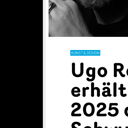
KUNST & DESIGN
Ugo R
erhält
2025 