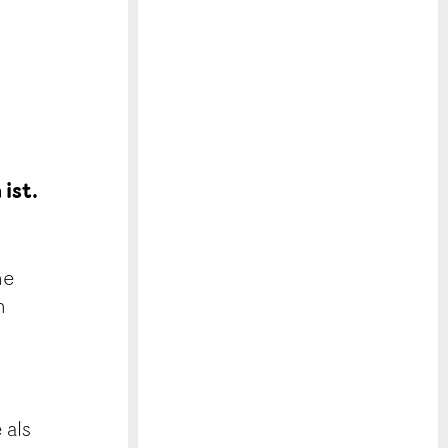
ist.
ne
n
 als