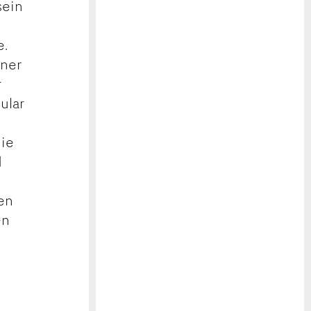
sein
e.
iner
r
ular
die
d
nen
en