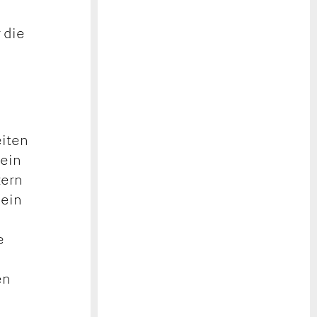
 die
eiten
sein
zern
 ein
.
e
en