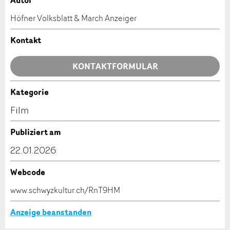
Autor
Anzeige beanstanden
Anzeige weiterempfehlen
Höfner Volksblatt & March Anzeiger
Ihr Feedback wird sehr geschätzt!
Empfehlen Sie diese Anzeige an Freunde weiter.
Kontakt
Allgemeines Feedback
KONTAKTFORMULAR
Anzeige nicht mehr gültig
Anzeige unvollständig
Kategorie
Kontakt
Film
Verfassen Sie eine Nachricht für die Kontaktpersonen
Publiziert am
dieser Anzeige.
22.01.2026
Webcode
* Eingabe erforderlich
www.schwyzkultur.ch/RnT9HM
ANZEIGE WEITEREMPFEHLEN
Anzeige beanstanden
Nachricht
Schliessen