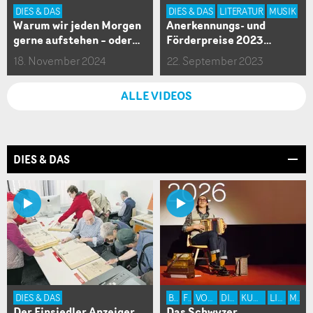
DIES & DAS
DIES & DAS
LITERATUR
MUSIK
Warum wir jeden Morgen
Anerkennungs- und
gerne aufstehen – oder…
Förderpreise 2023…
18. November 2024
22. September 2023
ALLE VIDEOS
DIES & DAS
DIES & DAS
BÜHNE
FILM
VOLKSKULTUR
DIES & DAS
KUNST & DESIGN
LITERATUR
MUSIK
Der Einsiedler Anzeiger
Das Schwyzer