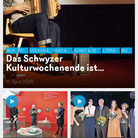
BÜHNE
FILM
VOLKSKULTUR
DIES & DAS
KUNST & DESIGN
LITERATUR
MUSIK
Das Schwyzer
Kulturwochenende ist…
17. April 2026